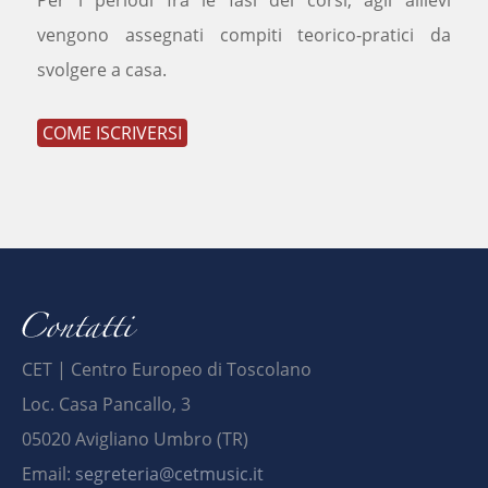
Per i periodi fra le fasi dei corsi, agli allievi
vengono assegnati compiti teorico-pratici da
svolgere a casa.
COME ISCRIVERSI
CET | Centro Europeo di Toscolano
Loc. Casa Pancallo, 3
05020 Avigliano Umbro (TR)
Email:
segreteria@cetmusic.it