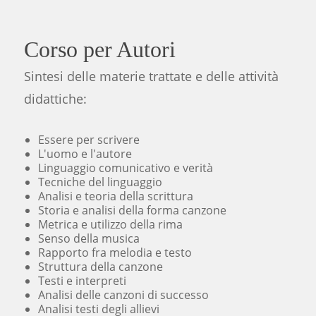
MOGOL
CORSI
Corso per Autori
AUTORI
Sintesi delle materie trattate e delle attività
didattiche:
COMPOSITORI
INTERPRETI
Essere per scrivere
L'uomo e l'autore
PRODUZIONE MUSICALE E ARRANGIAMENTO
Linguaggio comunicativo e verità
Tecniche del linguaggio
SEMINARI
Analisi e teoria della scrittura
Storia e analisi della forma canzone
DOCENTI
Metrica e utilizzo della rima
Senso della musica
RISULTATI
Rapporto fra melodia e testo
Struttura della canzone
OPPORTUNITA'
Testi e interpreti
Analisi delle canzoni di successo
MUSIC BOOK
Analisi testi degli allievi