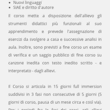
Nuovi linguaggi
STUDIO RECORDING
SIAE e diritto d'autore
Il corso mette a disposizione dell'allievo gli
FESTIVAL DEL PROVINO
strumenti didattici più funzionali al suo
ISCRIZIONI
apprendimento e prevede l'assegnazione di
TRASPARENZA
esercizi da svolgere a casa e successive analisi in
aula. Inoltre, sono previsti a fine corso un esame
INFO
di verifica e un saggio pubblico di fine corso su
COME ARRIVARE
canzone inedita con testo inedito scritto - e
CONTATTI
interpretato - dagli allievi.
AREA RISERVATA
Il Corso si articola in 15 giorni full immersion
suddivisi in 3 fasi non consecutive di 5 giorni (5
giorni di corso, pausa di un mese circa e così via).